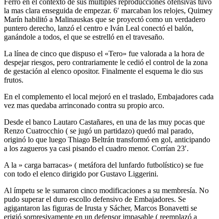
Ferro en el contexto de sus múltiples reproducciones ofensivas tuvo
la mas clara enseguida de empezar. 6′ marcaban los relojes, Quimey
Marín habilitó a Malinauskas que se proyectó como un verdadero
puntero derecho, lanzó el centro e Iván Leal conectó el balón,
ganándole a todos, el que se estrelló en el travesaño.
La línea de cinco que dispuso el «Tero» fue valorada a la hora de
despejar riesgos, pero contrariamente le cedió el control de la zona
de gestación al elenco opositor. Finalmente el esquema le dio sus
frutos.
En el complemento el local mejoró en el traslado, Embajadores cada
vez mas quedaba arrinconado contra su propio arco.
Desde el banco Lautaro Castañares, en una de las muy pocas que
Renzo Cuatrocchio ( se jugó un partidazo) quedó mal parado,
originó lo que luego Thiago Beltrán transformó en gol, anticipando
a los zagueros ya casi pisando el cuadro menor. Corrían 23′.
A la » carga barracas» ( metáfora del lunfardo futbolístico) se fue
con todo el elenco dirigido por Gustavo Liggerini.
Al ímpetu se le sumaron cinco modificaciones a su membresía. No
pudo superar el duro escollo defensivo de Embajadores. Se
agigantaron las figuras de Irusta y Sácher, Marcos Bonavetti se
erigió sorpresivamente en un defensor impasable ( reemplazó a