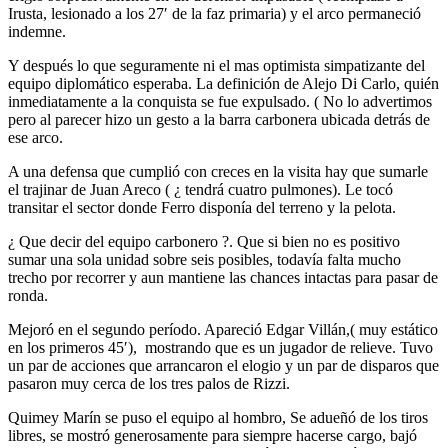
Irusta, lesionado a los 27′ de la faz primaria) y el arco permaneció
indemne.
Y después lo que seguramente ni el mas optimista simpatizante del
equipo diplomático esperaba. La definición de Alejo Di Carlo, quién
inmediatamente a la conquista se fue expulsado. ( No lo advertimos
pero al parecer hizo un gesto a la barra carbonera ubicada detrás de
ese arco.
A una defensa que cumplió con creces en la visita hay que sumarle
el trajinar de Juan Areco ( ¿ tendrá cuatro pulmones). Le tocó
transitar el sector donde Ferro disponía del terreno y la pelota.
¿ Que decir del equipo carbonero ?. Que si bien no es positivo
sumar una sola unidad sobre seis posibles, todavía falta mucho
trecho por recorrer y aun mantiene las chances intactas para pasar de
ronda.
Mejoró en el segundo período. Apareció Edgar Villán,( muy estático
en los primeros 45′), mostrando que es un jugador de relieve. Tuvo
un par de acciones que arrancaron el elogio y un par de disparos que
pasaron muy cerca de los tres palos de Rizzi.
Quimey Marín se puso el equipo al hombro, Se adueñó de los tiros
libres, se mostró generosamente para siempre hacerse cargo, bajó