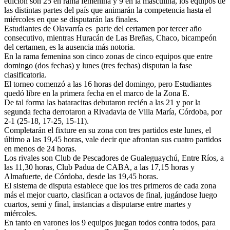
edición son 25 en rama femenina y 9 en la masculina, los equipos de
las distintas partes del país que animarán la competencia hasta el
miércoles en que se disputarán las finales.
Estudiantes de Olavarría es parte del certamen por tercer año
consecutivo, mientras Huracán de Las Breñas, Chaco, bicampeón
del certamen, es la ausencia más notoria.
En la rama femenina son cinco zonas de cinco equipos que entre
domingo (dos fechas) y lunes (tres fechas) disputan la fase
clasificatoria.
El torneo comenzó a las 16 horas del domingo, pero Estudiantes
quedó libre en la primera fecha en el marco de la Zona E.
De tal forma las bataracitas debutaron recién a las 21 y por la
segunda fecha derrotaron a Rivadavia de Villa María, Córdoba, por
2-1 (25-18, 17-25, 15-11).
Completarán el fixture en su zona con tres partidos este lunes, el
último a las 19,45 horas, vale decir que afrontan sus cuatro partidos
en menos de 24 horas.
Los rivales son Club de Pescadores de Gualeguaychú, Entre Ríos, a
las 11,30 horas, Club Padua de CABA, a las 17,15 horas y
Almafuerte, de Córdoba, desde las 19,45 horas.
El sistema de disputa establece que los tres primeros de cada zona
más el mejor cuarto, clasifican a octavos de final, jugándose luego
cuartos, semi y final, instancias a disputarse entre martes y
miércoles.
En tanto en varones los 9 equipos juegan todos contra todos, para