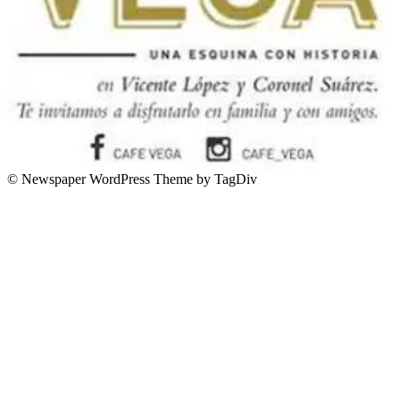
© Newspaper WordPress Theme by TagDiv