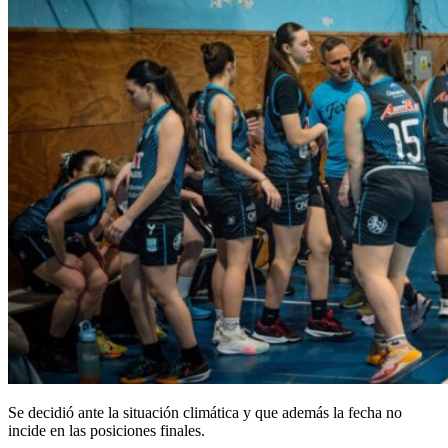
Se decidió ante la situación climática y que además la fecha no
incide en las posiciones finales.